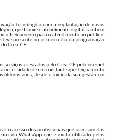
inovação tecnológica com a implantação de novas
ológico, que trouxe o atendimento digital, também
giu o treinamento para o atendimento ao público,
esteve presente no primeiro dia da programação
o do Crea-CE.
s serviços prestados pelo Crea-CE pela internet
tou a necessidade de um constante aperfeiçoamento
últimos anos, desde o início da sua gestão em
ar o acesso dos profissionais que precisam dos
ento via WhatsApp que é muito utilizado pelos
real. E hoje o nosso atendimento presencial está