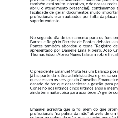
também está muito interativo, e de nossas redes 
abriu o atendimento presencial), continuamos
facilidade de gerar documentos muito importan
profissionais eram autuados por falta da placa n
superintendente.
No segundo dia de treinamento para os funcion
Barros e Rogério Ferreira de Pontes debateu as
Pontes também abordou o tema “Registro de P
apresentado por Danielle Lima Ribeiro, João C
Thomas Edson Abreu Nunes falaram sobre fiscal
O presidente Emanuel Mota fez um balanço positi
já faz parte da rotina administrativa e precisa s
que acessam os serviços do Conselho. Emanuel re
danado de ter que desacelerar a gestão para p
Conselho nos últimos cinco últimos anos e mesm
ainda tem muita coisa para acontecer. A gente c
Emanuel acredita que já foi além do que prom
profissionais “na palma da mão” através de um 
colocar na palma da mão, mas eu acho que não fi