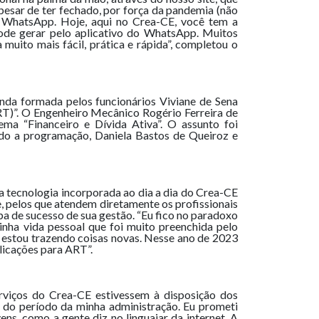
Apesar de ter fechado, por força da pandemia (não
o WhatsApp. Hoje, aqui no Crea-CE, você tem a
pode gerar pelo aplicativo do WhatsApp. Muitos
 muito mais fácil, prática e rápida”, completou o
nda formada pelos funcionários Viviane de Sena
RT)”. O Engenheiro Mecânico Rogério Ferreira de
a “Financeiro e Dívida Ativa”. O assunto foi
ndo a programação, Daniela Bastos de Queiroz e
a tecnologia incorporada ao dia a dia do Crea-CE
te, pelos que atendem diretamente os profissionais
a de sucesso de sua gestão. “Eu fico no paradoxo
nha vida pessoal que foi muito preenchida pelo
 estou trazendo coisas novas. Nesse ano de 2023
licações para ART”.
rviços do Crea-CE estivessem à disposição dos
l do período da minha administração. Eu prometi
ns, como a gente diz no linguajar da internet. A