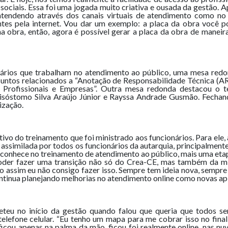
sociais. Essa foi uma jogada muito criativa e ousada da gestão. 
 atendendo através dos canais virtuais de atendimento como n
tes pela internet. Vou dar um exemplo: a placa da obra você 
a obra, então, agora é possível gerar a placa da obra de maneira
ários que trabalham no atendimento ao público, uma mesa redo
suntos relacionados a “Anotação de Responsabilidade Técnica (A
rofissionais e Empresas”. Outra mesa redonda destacou o tem
risóstomo Silva Araújo Júnior e Rayssa Andrade Gusmão. Fecha
ização.
vo do treinamento que foi ministrado aos funcionários. Para ele, 
er assimilada por todos os funcionários da autarquia, principalmen
conhece no treinamento de atendimento ao público, mais uma etap
oder fazer uma transição não só do Crea-CE, mas também da mi
o assim eu não consigo fazer isso. Sempre tem ideia nova, sempre
ontinua planejando melhorias no atendimento online como novas ap
eteu no início da gestão quando falou que queria que todos se
telefone celular. “Eu tenho um mapa para me cobrar isso no fina
cou apenas na palma da mão, ficou foi realmente online, nas nuve