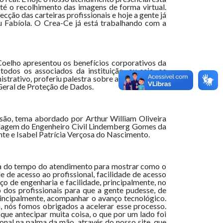
é o recolhimento das imagens de forma virtual.
ção das carteiras profissionais e hoje a gente já
ou Fabíola. O Crea-Ce já está trabalhando com a
oelho apresentou os benefícios corporativos da
odos os associados da instituição, ou seja, os
istrativo, proferiu palestra sobre a “Aquisição de
Geral de Proteção de Dados.
ssão, tema abordado por Arthur William Oliveira
ordagem do Engenheiro Civil Lindemberg Gomes da
ante e Isabel Patrícia Verçosa do Nascimento.
nha do tempo do atendimento para mostrar como o
 de acesso ao profissional, facilidade de acesso
o de engenharia e facilidade, principalmente, no
dos profissionais para que a gente pudesse, de
rincipalmente, acompanhar o avanço tecnológico.
, nós fomos obrigados a acelerar esse processo.
ue antecipar muita coisa, o que por um lado foi
nal na palma da mão, através do nosso site, que