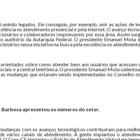
unindo legados. Ele conseguiu, por exemplo, unir as ações de 
celência no atendimento presencial e pela internet. O avanço tecn
cionários e colaboradores responsáveis por essa área. Assim sur
no auditório da Autarquia Federal. O presidente Emanuel Mota 
ionários nessa iniciativa na busca pela excelência no atendiment
 orientados sobre como atender bem aos usuários que acessam o
s sociais e a central telefônica. O presidente Emanuel Mota salien
 as mudanças que estavam sendo implementadas no Conselho nos 
s Barbosa apresentou os números do setor.
mudanças com os avanços tecnológicos contribuíram para melhor
de vários canais de atendimento. A gente implantou o atendim
al. O Crea-CE implantou o Balcão de Atendimento Virtual em tempo 