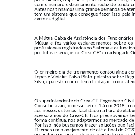
com o número extremamente reduzido tendo em v
Antes nós tínhamos uma grande demanda de atendim
tem um sistema que consegue fazer isso pela in
carteira digital.
A Mútua Caixa de Assistência dos Funcionários
Mútua e fez vários esclarecimentos sobre os b
profissionais registrados no Sistema e os funcion
produtos e serviços no Crea-CE” e o advogado Ge
O primeiro dia de treinamento contou ainda com
Lopes e Vinícius Paiva Pinto, palestra sobre R
Silva, e palestra com o tema Licitação: como aten
O superintendente do Crea-CE, Engenheiro Civil
Conselho avançou nesse setor. “Lá em 2018, a no
aos nossos sistemas, facilidade na hora de elab
acesso a nós do Crea-CE. Nós precisávamos ter
forma contínua, nos adaptarmos ao mercado de t
Por isso, nós buscamos trazer soluções que fac
Fizemos um planejamento de até o final de 2020
proveitoso porque acabamos mudando para rodar.