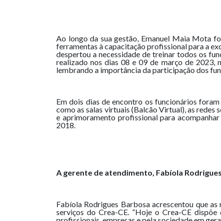
Ao longo da sua gestão, Emanuel Maia Mota foi 
ferramentas à capacitação profissional para a ex
despertou a necessidade de treinar todos os fun
realizado nos dias 08 e 09 de março de 2023, 
lembrando a importância da participação dos func
Em dois dias de encontro os funcionários foram
como as salas virtuais (Balcão Virtual), as rede
e aprimoramento profissional para acompanhar
2018.
A gerente de atendimento, Fabíola Rodrigue
Fabíola Rodrigues Barbosa acrescentou que as 
serviços do Crea-CE. “Hoje o Crea-CE dispõe 
profissionais, empresas e pela sociedade em ger