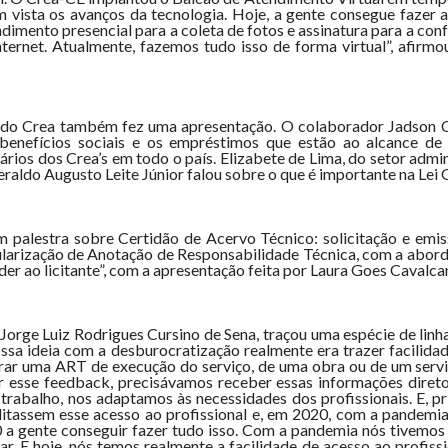
ista os avanços da tecnologia. Hoje, a gente consegue fazer at
ento presencial para a coleta de fotos e assinatura para a confec
ternet. Atualmente, fazemos tudo isso de forma virtual”, afirm
 do Crea também fez uma apresentação. O colaborador Jadson C
enefícios sociais e os empréstimos que estão ao alcance de t
ários dos Crea’s em todo o país. Elizabete de Lima, do setor admin
raldo Augusto Leite Júnior falou sobre o que é importante na Lei 
 palestra sobre Certidão de Acervo Técnico: solicitação e emi
egularização de Anotação de Responsabilidade Técnica, com a ab
der ao licitante”, com a apresentação feita por Laura Goes Cavalc
 Jorge Luiz Rodrigues Cursino de Sena, traçou uma espécie de li
ssa ideia com a desburocratização realmente era trazer facilidade
orar uma ART de execução do serviço, de uma obra ou de um serviç
 esse feedback, precisávamos receber essas informações direto 
rabalho, nos adaptamos às necessidades dos profissionais. E, p
ilitassem esse acesso ao profissional e, em 2020, com a pandemia
 a gente conseguir fazer tudo isso. Com a pandemia nós tivemos q
 E hoje, nós temos realmente a facilidade de acesso ao profissio