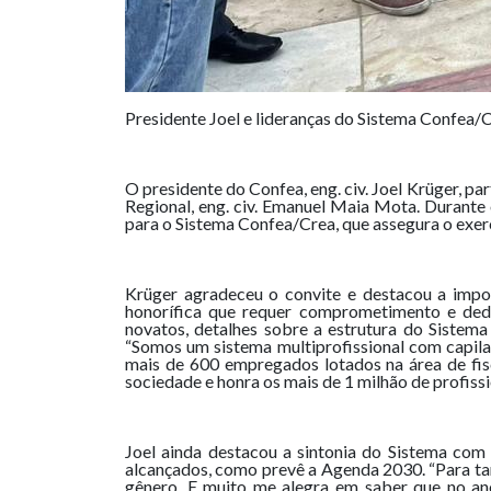
Presidente Joel e lideranças do Sistema Confea/
O presidente do Confea, eng. civ. Joel Krüger, p
Regional, eng. civ. Emanuel Maia Mota. Durante
para o Sistema Confea/Crea, que assegura o exerc
Krüger agradeceu o convite e destacou a impor
honorífica que requer comprometimento e dedic
novatos, detalhes sobre a estrutura do Sistema
“Somos um sistema multiprofissional com capilar
mais de 600 empregados lotados na área de fisc
sociedade e honra os mais de 1 milhão de profiss
Joel ainda destacou a sintonia do Sistema co
alcançados, como prevê a Agenda 2030. “Para ta
gênero. E muito me alegra em saber que no ano