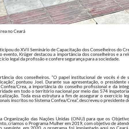
Crea no Ceará
articipou do XVII Seminário de Capacitação dos Conselheiros do C
 o evento, Krüger destacou a importância dos conselheiros e a re
ício legal da profissão e confere segurança para a sociedade.
tância dos conselheiros. “O papel institucional de vocês é de
ação”, pontuou Joel. Durante sua apresentação, o presidente 
 Confea/Crea, a importância do conselho profissional e da inte
idade em todo o território nacional por meio das 574 inspetorias,
alização. Toda essa estrutura a fim de assegurar o exercício leg
ionais inscritos no Sistema Confea/Crea”, descreveu o presidente d
m a Organização das Nações Unidas (ONU) para que os Objetiv
nto, criamos o Programa Mulher em 2019, com objetivo de atend
 seguinte, em 2020, o programa foi implantado aqui no Ceará p