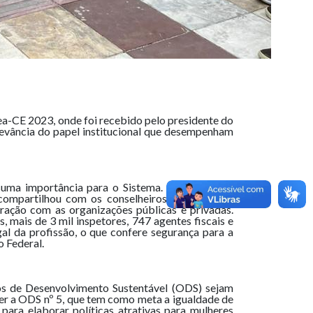
rea-CE 2023, onde foi recebido pelo presidente do
levância do papel institucional que desempenham
 suma importância para o Sistema. É uma função
compartilhou com os conselheiros, alguns deles
gração com as organizações públicas e privadas.
 mais de 3 mil inspetores, 747 agentes fiscais e
al da profissão, o que confere segurança para a
o Federal.
os de Desenvolvimento Sustentável (ODS) sejam
er a ODS nº 5, que tem como meta a igualdade de
ara elaborar políticas atrativas para mulheres