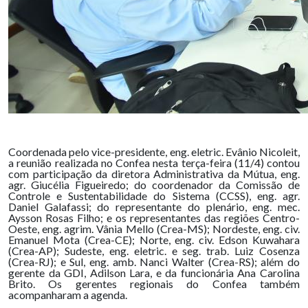
Coordenada pelo vice-presidente, eng. eletric. Evânio Nicoleit,
a reunião realizada no Confea nesta terça-feira (11/4) contou
com participação da diretora Administrativa da Mútua, eng.
agr. Giucélia Figueiredo; do coordenador da Comissão de
Controle e Sustentabilidade do Sistema (CCSS), eng. agr.
Daniel Galafassi; do representante do plenário, eng. mec.
Aysson Rosas Filho; e os representantes das regiões Centro-
Oeste, eng. agrim. Vânia Mello (Crea-MS); Nordeste, eng. civ.
Emanuel Mota (Crea-CE); Norte, eng. civ. Edson Kuwahara
(Crea-AP); Sudeste, eng. eletric. e seg. trab. Luiz Cosenza
(Crea-RJ); e Sul, eng. amb. Nanci Walter (Crea-RS); além do
gerente da GDI, Adilson Lara, e da funcionária Ana Carolina
Brito. Os gerentes regionais do Confea também
acompanharam a agenda.