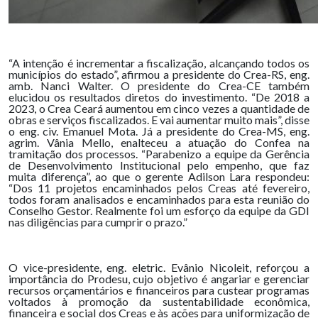
“A intenção é incrementar a fiscalização, alcançando todos os
municípios do estado”, afirmou a presidente do Crea-RS, eng.
amb. Nanci Walter. O presidente do Crea-CE também
elucidou os resultados diretos do investimento. “De 2018 a
2023, o Crea Ceará aumentou em cinco vezes a quantidade de
obras e serviços fiscalizados. E vai aumentar muito mais”, disse
o eng. civ. Emanuel Mota. Já a presidente do Crea-MS, eng.
agrim. Vânia Mello, enalteceu a atuação do Confea na
tramitação dos processos. “Parabenizo a equipe da Gerência
de Desenvolvimento Institucional pelo empenho, que faz
muita diferença”, ao que o gerente Adilson Lara respondeu:
“Dos 11 projetos encaminhados pelos Creas até fevereiro,
todos foram analisados e encaminhados para esta reunião do
Conselho Gestor. Realmente foi um esforço da equipe da GDI
nas diligências para cumprir o prazo.”
O vice-presidente, eng. eletric. Evânio Nicoleit, reforçou a
importância do Prodesu, cujo objetivo é angariar e gerenciar
recursos orçamentários e financeiros para custear programas
voltados à promoção da sustentabilidade econômica,
financeira e social dos Creas e às ações para uniformização de