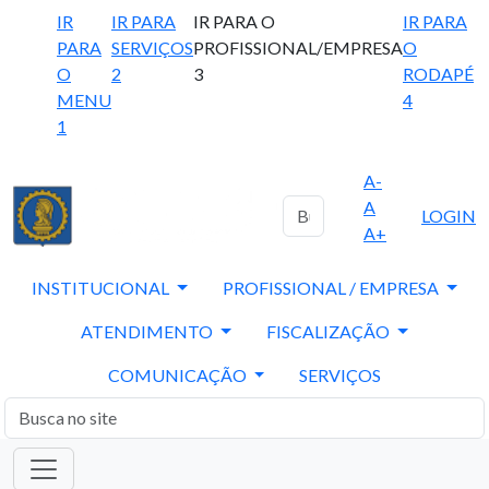
IR
IR PARA
IR PARA O
IR PARA
PARA
SERVIÇOS
PROFISSIONAL/EMPRESA
O
O
2
3
RODAPÉ
MENU
4
1
A-
A
LOGIN
A+
INSTITUCIONAL
PROFISSIONAL / EMPRESA
ATENDIMENTO
FISCALIZAÇÃO
COMUNICAÇÃO
SERVIÇOS