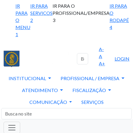
IR
IR PARA
IR PARA O
IR PARA
PARA
SERVIÇOS
PROFISSIONAL/EMPRESA
O
O
2
3
RODAPÉ
MENU
4
1
A-
A
LOGIN
A+
INSTITUCIONAL
PROFISSIONAL / EMPRESA
ATENDIMENTO
FISCALIZAÇÃO
COMUNICAÇÃO
SERVIÇOS