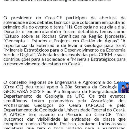
O presidente do Crea-CE participou da abertura da
solenidade e dos debates técnicos que colocaram em pauta no
primeiro dia do evento o tema “Há Geologia no seu dia a dia”.
Durante o encontrotambém foram debatidos temas como
“Estudo sobre as Rochas Graníticas na Região Nordeste”,
“Geocapta – Estudos e Projetos em Gestão de Águas”, “A
importância da Extensão e de levar a Geologia para fora”,
“Minerais Estratégicos para o Desenvolvimento da Economia
Verde e Digital”, “Atividades desenvolvidas pela CPRM e suas
contribuições para a sociedade” e “Minerais Estratégicos para
o desenvolvimento do estado do Ceará”.
O conselho Regional de Engenharia e Agronomia do Ceará
(Crea-CE) deu total apoio à 28a Semana da Geologia, ao
GEOCEARÁ 2023 E ao 9 o Simpósio da Pós-graduação do
Departamento de Geologia da UFC. Os três eventos
simultâneos foram promovidos pela Associação dos
Profissionais Geólogos do Ceará (APGCE) e pelo
Departamento de Geologia da Universidade Federal do Ceará.
A APGCE tem assento no Plenário do Crea-CE. “Nós
buscamos dar visibilidade às entidades de classe que
compõem o nosso Plenário. Por isso, apoiamos todas as suas
iniciativas que têm o foco voltado para a valorização