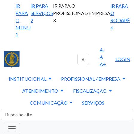
IR
IR PARA
IR PARA O
IR PARA
PARA
SERVIÇOS
PROFISSIONAL/EMPRESA
O
O
2
3
RODAPÉ
MENU
4
1
A-
A
LOGIN
A+
INSTITUCIONAL
PROFISSIONAL / EMPRESA
ATENDIMENTO
FISCALIZAÇÃO
COMUNICAÇÃO
SERVIÇOS