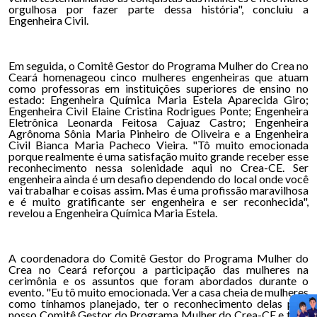
orgulhosa por fazer parte dessa história", concluiu a
Engenheira Civil.
Em seguida, o Comitê Gestor do Programa Mulher do Crea no
Ceará homenageou cinco mulheres engenheiras que atuam
como professoras em instituições superiores de ensino no
estado: Engenheira Química Maria Estela Aparecida Giro;
Engenheira Civil Elaine Cristina Rodrigues Ponte; Engenheira
Eletrônica Leonarda Feitosa Cajuaz Castro; Engenheira
Agrônoma Sônia Maria Pinheiro de Oliveira e a Engenheira
Civil Bianca Maria Pacheco Vieira. "Tô muito emocionada
porque realmente é uma satisfação muito grande receber esse
reconhecimento nessa solenidade aqui no Crea-CE. Ser
engenheira ainda é um desafio dependendo do local onde você
vai trabalhar e coisas assim. Mas é uma profissão maravilhosa
e é muito gratificante ser engenheira e ser reconhecida",
revelou a Engenheira Química Maria Estela.
A coordenadora do Comitê Gestor do Programa Mulher do
Crea no Ceará reforçou a participação das mulheres na
cerimônia e os assuntos que foram abordados durante o
evento. "Eu tô muito emocionada. Ver a casa cheia de mulheres
como tínhamos planejado, ter o reconhecimento delas pelo
nosso Comitê Gestor do Programa Mulher do Crea-CE e ter a