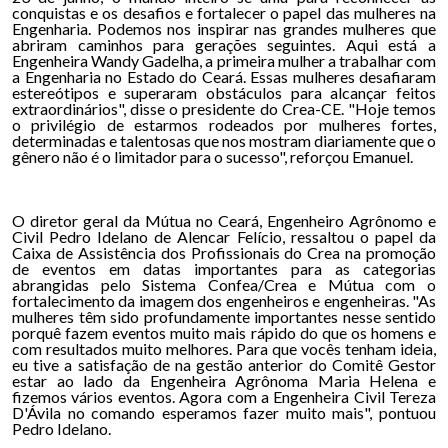
conquistas e os desafios e fortalecer o papel das mulheres na
Engenharia. Podemos nos inspirar nas grandes mulheres que
abriram caminhos para gerações seguintes. Aqui está a
Engenheira Wandy Gadelha, a primeira mulher a trabalhar com
a Engenharia no Estado do Ceará. Essas mulheres desafiaram
estereótipos e superaram obstáculos para alcançar feitos
extraordinários", disse o presidente do Crea-CE. "Hoje temos
o privilégio de estarmos rodeados por mulheres fortes,
determinadas e talentosas que nos mostram diariamente que o
gênero não é o limitador para o sucesso", reforçou Emanuel.
O diretor geral da Mútua no Ceará, Engenheiro Agrônomo e
Civil Pedro Idelano de Alencar Felício, ressaltou o papel da
Caixa de Assistência dos Profissionais do Crea na promoção
de eventos em datas importantes para as categorias
abrangidas pelo Sistema Confea/Crea e Mútua com o
fortalecimento da imagem dos engenheiros e engenheiras. "As
mulheres têm sido profundamente importantes nesse sentido
porquê fazem eventos muito mais rápido do que os homens e
com resultados muito melhores. Para que vocês tenham ideia,
eu tive a satisfação de na gestão anterior do Comitê Gestor
estar ao lado da Engenheira Agrônoma Maria Helena e
fizemos vários eventos. Agora com a Engenheira Civil Tereza
D'Ávila no comando esperamos fazer muito mais", pontuou
Pedro Idelano.