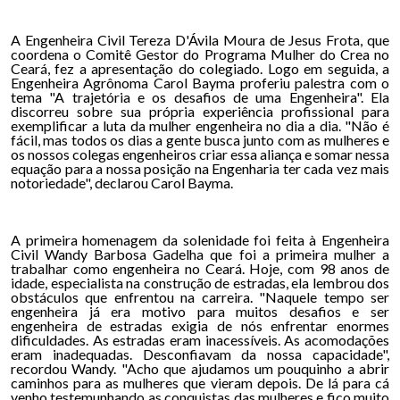
A Engenheira Civil Tereza D'Ávila Moura de Jesus Frota, que
coordena o Comitê Gestor do Programa Mulher do Crea no
Ceará, fez a apresentação do colegiado. Logo em seguida, a
Engenheira Agrônoma Carol Bayma proferiu palestra com o
tema "A trajetória e os desafios de uma Engenheira". Ela
discorreu sobre sua própria experiência profissional para
exemplificar a luta da mulher engenheira no dia a dia. "Não é
fácil, mas todos os dias a gente busca junto com as mulheres e
os nossos colegas engenheiros criar essa aliança e somar nessa
equação para a nossa posição na Engenharia ter cada vez mais
notoriedade", declarou Carol Bayma.
A primeira homenagem da solenidade foi feita à Engenheira
Civil Wandy Barbosa Gadelha que foi a primeira mulher a
trabalhar como engenheira no Ceará. Hoje, com 98 anos de
idade, especialista na construção de estradas, ela lembrou dos
obstáculos que enfrentou na carreira. "Naquele tempo ser
engenheira já era motivo para muitos desafios e ser
engenheira de estradas exigia de nós enfrentar enormes
dificuldades. As estradas eram inacessíveis. As acomodações
eram inadequadas. Desconfiavam da nossa capacidade",
recordou Wandy. "Acho que ajudamos um pouquinho a abrir
caminhos para as mulheres que vieram depois. De lá para cá
venho testemunhando as conquistas das mulheres e fico muito