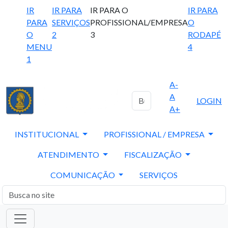
IR
IR PARA
IR PARA O
IR PARA
PARA
SERVIÇOS
PROFISSIONAL/EMPRESA
O
O
2
3
RODAPÉ
MENU
4
1
A-
A
LOGIN
A+
INSTITUCIONAL
PROFISSIONAL / EMPRESA
ATENDIMENTO
FISCALIZAÇÃO
COMUNICAÇÃO
SERVIÇOS