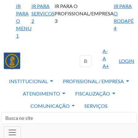
IR
IR PARA
IR PARA O
IR PARA
PARA
SERVIÇOS
PROFISSIONAL/EMPRESA
O
O
2
3
RODAPÉ
MENU
4
1
A-
A
LOGIN
A+
INSTITUCIONAL
PROFISSIONAL / EMPRESA
ATENDIMENTO
FISCALIZAÇÃO
COMUNICAÇÃO
SERVIÇOS