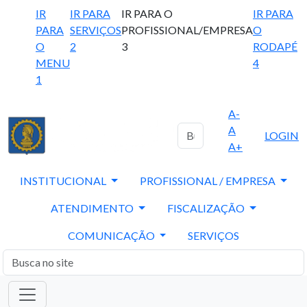
IR
IR PARA
IR PARA O
IR PARA
PARA
SERVIÇOS
PROFISSIONAL/EMPRESA
O
O
2
3
RODAPÉ
MENU
4
1
A-
A
LOGIN
A+
INSTITUCIONAL
PROFISSIONAL / EMPRESA
ATENDIMENTO
FISCALIZAÇÃO
COMUNICAÇÃO
SERVIÇOS