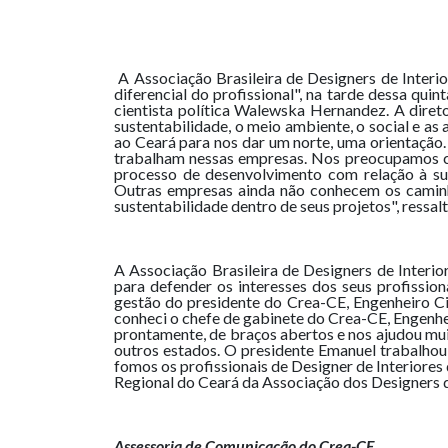
A Associação Brasileira de Designers de Interio
diferencial do profissional", na tarde dessa qu
cientista política Walewska Hernandez. A dire
sustentabilidade, o meio ambiente, o social e 
ao Ceará para nos dar um norte, uma orientação
trabalham nessas empresas. Nos preocupamos com
processo de desenvolvimento com relação à su
Outras empresas ainda não conhecem os caminho
sustentabilidade dentro de seus projetos", ressal
A Associação Brasileira de Designers de Interio
para defender os interesses dos seus profissio
gestão do presidente do Crea-CE, Engenheiro Ci
conheci o chefe de gabinete do Crea-CE, Engenheir
prontamente, de braços abertos e nos ajudou mu
outros estados. O presidente Emanuel trabalho
fomos os profissionais de Designer de Interiores 
Regional do Ceará da Associação dos Designers 
Assessoria de Comunicação do Crea-CE