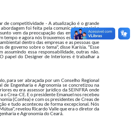
ar de competitividade - A atualização é o grande
a abordagem foi feita pela comunicadora social e
 assunto vem da preocupação das empresas com a
um tempo e agora nós trouxemos essa palestrante
 ambiental dentro das empresas e as pessoas que
 de governo sobre o tema", disse Karísia. "Esse
 assumindo essa responsabilidade, outras não.
 papel do Designer de Interiores é trabalhar a
aulo, para ser abraçada por um Conselho Regional
nal de Engenharia e Agronomia se concretizou na
riores eu era assessor jurídico da SEINFRA onde
para o Crea-CE. E o presidente Emanuel nos recebeu
nomia (Confea) e com os presidentes de Creas de
ção e tudo aconteceu de forma excepcional. Nós
Mútua", revelou Ricardo Valle que era o diretor da
genharia e Agronomia do Ceará.