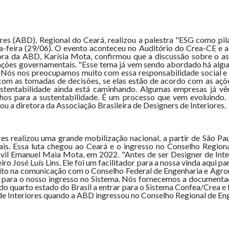
res (ABD), Regional do Ceará, realizou a palestra "ESG como pil
inta-feira (29/06). O evento aconteceu no Auditório do Crea-CE e 
tora da ABD, Karísia Mota, confirmou que a discussão sobre o
as ações governamentais. "Esse tema já vem sendo abordado há alg
. Nós nos preocupamos muito com essa responsabilidade social e
 as tomadas de decisões, se elas estão de acordo com as ações
stentabilidade ainda está caminhando. Algumas empresas já vêm
s para a sustentabilidade. É um processo que vem evoluindo. O
tou a diretora da Associação Brasileira de Designers de Interiores.
res realizou uma grande mobilização nacional, a partir de São P
nais. Essa luta chegou ao Ceará e o ingresso no Conselho Regio
vil Emanuel Maia Mota, em 2022. "Antes de ser Designer de Inte
o José Luís Lins. Ele foi um facilitador para a nossa vinda aqui 
ito na comunicação com o Conselho Federal de Engenharia e Agro
u para o nosso ingresso no Sistema. Nós fornecemos a documenta
do quarto estado do Brasil a entrar para o Sistema Confea/Crea e 
de Interiores quando a ABD ingressou no Conselho Regional de En