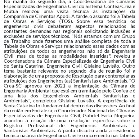
Na manhã do segundo dia, a Coordenadoria de Câmaras
Especializadas de Engenharia Civil do Sistema Confea/Crea e
Mútua realizou uma visita técnica às instalações da
Companhia de Cimentos Apodi. À tarde, o assunto foi a Tabela
de Obras e Serviços (TOS). Sobre essa temática os
engenheiros civis debateram aspectos relacionados às
constantes demandas nas regionais solicitando inclusões e
exclusões de serviços técnicos. "Nós estamos com um Grupo
de Trabalho onde fizemos uma análise completa de toda a
Tabela de Obras e Serviços relacionando esses dados com as
atribuições de todos os engenheiros, não só da Engenharia
Civil, mas de todas as modalidades inseridas", revelou a
Coordenadora da Câmara Especializada da Engenharia Civil
de Santa Catarina, Engenheira Civil Gislaine Luvisão. Outro
tema bastante relevante no segundo dia de reunião foi a
elaboração de uma proposta de Resolução para contemplar as
atribuições dos Engenheiros (as) Sanitaristas e Ambientais. "O
Crea-SC aprovou em 2021 a implantação da Câmara de
Engenharia Ambiental que está em tramitação pelo Confea e é
uma luta dos Engenheiros Ambientais Sanitaristas e
Ambientais", completou Gislaine Luvisão. A experiência de
Santa Catarina foi fundamental dentro das discussões. Ao final
da renião em Fortaleza, o Coordenador Nacional das Câmaras
Especializadas de Engenharia Civil, Gabriel Faria Nogueira,
anunciou a criação de uma resolução específica sobre o
Registro Profissional de Engenheiros Ambientais e
Sanitaristas Ambientais. A pauta discutiu ainda a residência
técnica na área de Engenharia Civil e o incremento nas tabelas