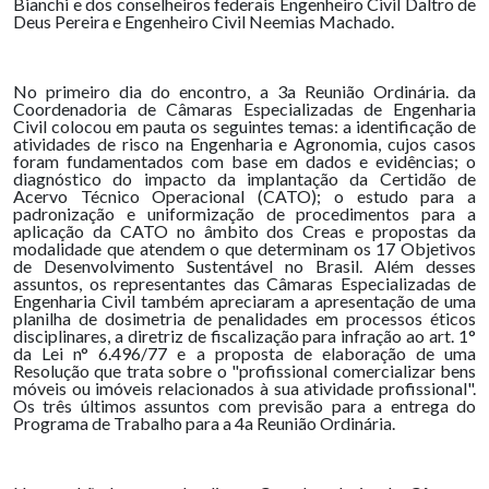
Bianchi e dos conselheiros federais Engenheiro Civil Daltro de
Deus Pereira e Engenheiro Civil Neemias Machado.
No primeiro dia do encontro, a 3a Reunião Ordinária. da
Coordenadoria de Câmaras Especializadas de Engenharia
Civil colocou em pauta os seguintes temas: a identificação de
atividades de risco na Engenharia e Agronomia, cujos casos
foram fundamentados com base em dados e evidências; o
diagnóstico do impacto da implantação da Certidão de
Acervo Técnico Operacional (CATO); o estudo para a
padronização e uniformização de procedimentos para a
aplicação da CATO no âmbito dos Creas e propostas da
modalidade que atendem o que determinam os 17 Objetivos
de Desenvolvimento Sustentável no Brasil. Além desses
assuntos, os representantes das Câmaras Especializadas de
Engenharia Civil também apreciaram a apresentação de uma
planilha de dosimetria de penalidades em processos éticos
disciplinares, a diretriz de fiscalização para infração ao art. 1°
da Lei n° 6.496/77 e a proposta de elaboração de uma
Resolução que trata sobre o "profissional comercializar bens
móveis ou imóveis relacionados à sua atividade profissional".
Os três últimos assuntos com previsão para a entrega do
Programa de Trabalho para a 4a Reunião Ordinária.