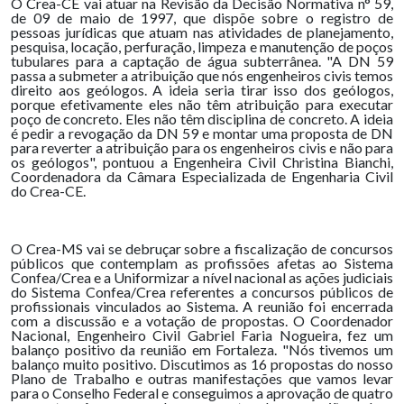
O Crea-CE vai atuar na Revisão da Decisão Normativa n° 59,
de 09 de maio de 1997, que dispõe sobre o registro de
pessoas jurídicas que atuam nas atividades de planejamento,
pesquisa, locação, perfuração, limpeza e manutenção de poços
tubulares para a captação de água subterrânea. "A DN 59
passa a submeter a atribuição que nós engenheiros civis temos
direito aos geólogos. A ideia seria tirar isso dos geólogos,
porque efetivamente eles não têm atribuição para executar
poço de concreto. Eles não têm disciplina de concreto. A ideia
é pedir a revogação da DN 59 e montar uma proposta de DN
para reverter a atribuição para os engenheiros civis e não para
os geólogos", pontuou a Engenheira Civil Christina Bianchi,
Coordenadora da Câmara Especializada de Engenharia Civil
do Crea-CE.
O Crea-MS vai se debruçar sobre a fiscalização de concursos
públicos que contemplam as profissões afetas ao Sistema
Confea/Crea e a Uniformizar a nível nacional as ações judiciais
do Sistema Confea/Crea referentes a concursos públicos de
profissionais vinculados ao Sistema. A reunião foi encerrada
com a discussão e a votação de propostas. O Coordenador
Nacional, Engenheiro Civil Gabriel Faria Nogueira, fez um
balanço positivo da reunião em Fortaleza. "Nós tivemos um
balanço muito positivo. Discutimos as 16 propostas do nosso
Plano de Trabalho e outras manifestações que vamos levar
para o Conselho Federal e conseguimos a aprovação de quatro