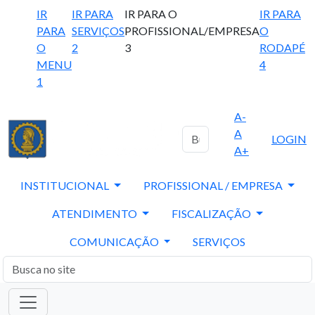
IR
IR PARA
IR PARA O
IR PARA
PARA
SERVIÇOS
PROFISSIONAL/EMPRESA
O
O
2
3
RODAPÉ
MENU
4
1
A-
A
LOGIN
A+
INSTITUCIONAL
PROFISSIONAL / EMPRESA
ATENDIMENTO
FISCALIZAÇÃO
COMUNICAÇÃO
SERVIÇOS