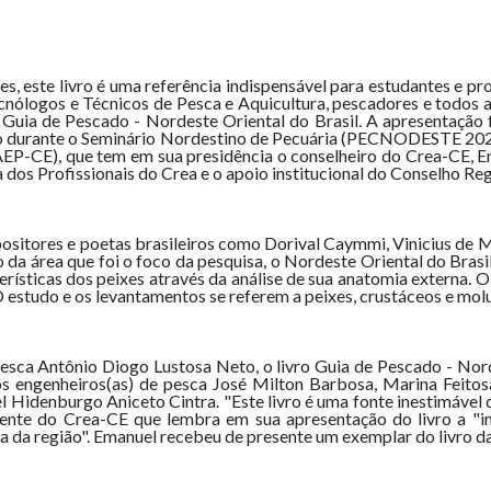
, este livro é uma referência indispensável para estudantes e pro
cnólogos e Técnicos de Pesca e Aquicultura, pescadores e todos aq
 Guia de Pescado - Nordeste Oriental do Brasil. A apresentação 
ado durante o Seminário Nordestino de Pecuária (PECNODESTE 2023
EP-CE), que tem em sua presidência o conselheiro do Crea-CE, 
 dos Profissionais do Crea e o apoio institucional do Conselho R
ositores e poetas brasileiros como Dorival Caymmi, Vinicius de 
da área que foi o foco da pesquisa, o Nordeste Oriental do Brasi
erísticas dos peixes através da análise de sua anatomia externa. 
estudo e os levantamentos se referem a peixes, crustáceos e mol
sca Antônio Diogo Lustosa Neto, o livro Guia de Pescado - Nord
os engenheiros(as) de pesca José Milton Barbosa, Marina Feit
l Hidenburgo Aniceto Cintra. "Este livro é uma fonte inestimável
dente do Crea-CE que lembra em sua apresentação do livro a "im
a da região". Emanuel recebeu de presente um exemplar do livro 