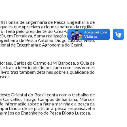
fissionais de Engenharia de Pesca, Engenharia de
ueles que apreciam a riqueza natural da região".
foi feita pelo presidente do Crea-CE, Engenheiro
), em Fortaleza, é uma realização da Associação
Engenheiro de Pesca Antônio Diogo Lustosa Neto,
egional de Engenharia e Agronomia do Ceará.
Moraes, Carlos do Carmo e JM Barbosa, o Guia de
l, e traz a identidade do pescado com seus nomes
O livro traz também detalhes sobre a qualidade do
uscos.
este Oriental do Brasil conta com o trabalho de
osa Carvalho, Thiago Campos de Santana, Marcos
 de informação sobre a fauna marinha e a pesca da
portância de se praticar a pesca responsável e
das mãos do Engenheiro de Pesca Diogo Lustosa.