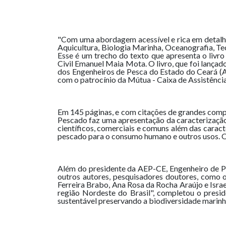
"Com uma abordagem acessível e rica em detalhes
Aquicultura, Biologia Marinha, Oceanografia, Te
Esse é um trecho do texto que apresenta o livro
Civil Emanuel Maia Mota. O livro, que foi lanç
dos Engenheiros de Pesca do Estado do Ceará (A
com o patrocínio da Mútua - Caixa de Assistência
Em 145 páginas, e com citações de grandes comp
Pescado faz uma apresentação da caracterização 
científicos, comerciais e comuns além das caract
pescado para o consumo humano e outros usos. O 
Além do presidente da AEP-CE, Engenheiro de Pe
outros autores, pesquisadores doutores, como 
Ferreira Brabo, Ana Rosa da Rocha Araújo e Israe
região Nordeste do Brasil", completou o presi
sustentável preservando a biodiversidade marinh