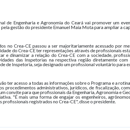
nal de Engenharia e Agronomia do Ceará vai promover um event
 pela gestão do presidente Emanuel Maia Mota para ampliar a cap
dos no Crea-CE passou a ser majoritariamente acessado por mei
ilidade do Crea-CE ter representações através de profissionais e
zar e dinamizar a relação do Crea-CE com a sociedade, profissio
idades das Inspetorias na respectiva região diretamente com 
de de Inspetoria, seja designado um profissional voluntário para 
vão ter acesso a todas as informações sobre o Programa e a rotin
s procedimentos administrativos, jurídicos, de fiscalização, co
m convite para que profissionais da Engenharia, Agronomia e Geo
iativa. "É mais uma forma de engajar os engenheiros, agrônomo
os profissionais registrados no Crea-CE", disse o presidente.