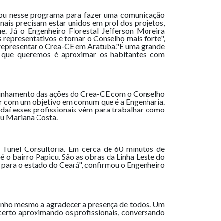
ajou nesse programa para fazer uma comunicação
onais precisam estar unidos em prol dos projetos,
ue. Já o Engenheiro Florestal Jefferson Moreira
representativos e tornar o Conselho mais forte",
ai representar o Crea-CE em Aratuba."É uma grande
o que queremos é aproximar os habitantes com
 alinhamento das ações do Crea-CE com o Conselho
nir com um objetivo em comum que é a Engenharia.
 daí esses profissionais vêm para trabalhar como
rou Mariana Costa.
ma Túnel Consultoria. Em cerca de 60 minutos de
 o bairro Papicu. São as obras da Linha Leste do
 para o estado do Ceará", confirmou o Engenheiro
tenho mesmo a agradecer a presença de todos. Um
certo aproximando os profissionais, conversando