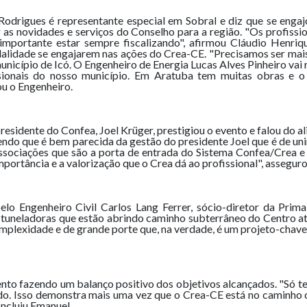
odrigues é representante especial em Sobral e diz que se eng
r as novidades e serviços do Conselho para a região. "Os profissi
é importante estar sempre fiscalizando", afirmou Cláudio Henriq
dalidade se engajarem nas ações do Crea-CE. "Precisamos ser mais 
município de Icó. O Engenheiro de Energia Lucas Alves Pinheiro v
sionais do nosso município. Em Aratuba tem muitas obras e 
ou o Engenheiro.
presidente do Confea, Joel Krüger, prestigiou o evento e falou do
azendo que é bem parecida da gestão do presidente Joel que é de u
 associações que são a porta de entrada do Sistema Confea/Crea e
mportância e a valorização que o Crea dá ao profissional", assegu
pelo Engenheiro Civil Carlos Lang Ferrer, sócio-diretor da Pri
 tuneladoras que estão abrindo caminho subterrâneo do Centro até
omplexidade e de grande porte que, na verdade, é um projeto-chave
to fazendo um balanço positivo dos objetivos alcançados. "Só 
o. Isso demonstra mais uma vez que o Crea-CE está no caminho 
ncluiu Emanuel.