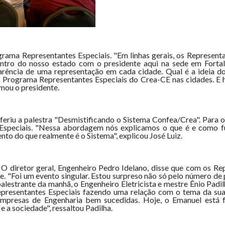
ma Representantes Especiais. "Em linhas gerais, os Representan
ntro do nosso estado com o presidente aqui na sede em Fortale
rência de uma representação em cada cidade. Qual é a ideia d
 o Programa Representantes Especiais do Crea-CE nas cidades. E 
mou o presidente.
roferiu a palestra "Desmistificando o Sistema Confea/Crea". Para
Especiais. "Nessa abordagem nós explicamos o que é e como fun
to do que realmente é o Sistema", explicou José Luiz.
 O diretor geral, Engenheiro Pedro Idelano, disse que com os Re
. "Foi um evento singular. Estou surpreso não só pelo número de 
 palestrante da manhã, o Engenheiro Eletricista e mestre Ênio Pa
epresentantes Especiais fazendo uma relação com o tema da sua
 empresas de Engenharia bem sucedidas. Hoje, o Emanuel está 
e a sociedade", ressaltou Padilha.