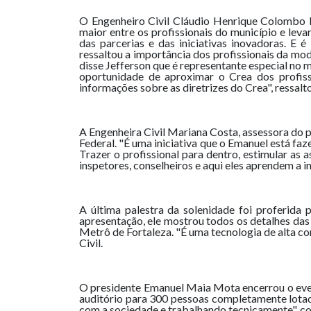
O Engenheiro Civil Cláudio Henrique Colombo R
maior entre os profissionais do município e leva
das parcerias e das iniciativas inovadoras. E 
ressaltou a importância dos profissionais da mo
disse Jefferson que é representante especial no 
oportunidade de aproximar o Crea dos profis
informações sobre as diretrizes do Crea", ressalt
A Engenheira Civil Mariana Costa, assessora do 
Federal. "É uma iniciativa que o Emanuel está f
Trazer o profissional para dentro, estimular as
inspetores, conselheiros e aqui eles aprendem a i
A última palestra da solenidade foi proferida 
apresentação, ele mostrou todos os detalhes das
Metrô de Fortaleza. "É uma tecnologia de alta c
Civil.
O presidente Emanuel Maia Mota encerrou o even
auditório para 300 pessoas completamente lotad
com a sociedade e trabalhando tecnicamente", co