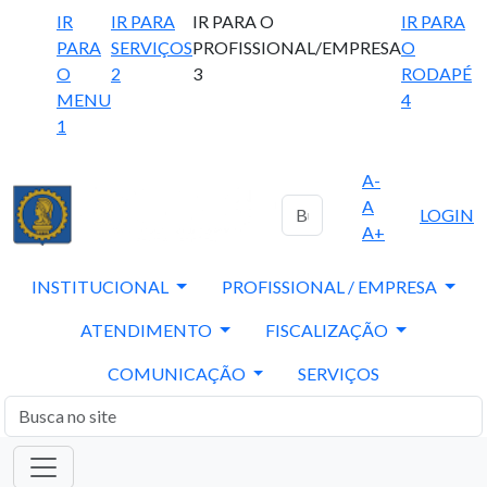
IR
IR PARA
IR PARA O
IR PARA
PARA
SERVIÇOS
PROFISSIONAL/EMPRESA
O
O
2
3
RODAPÉ
MENU
4
1
A-
A
LOGIN
A+
INSTITUCIONAL
PROFISSIONAL / EMPRESA
ATENDIMENTO
FISCALIZAÇÃO
COMUNICAÇÃO
SERVIÇOS