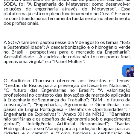
SOEA, foi "A Engenharia do Metaverso: como desenvolver
soluções de engenharia através do Metaverso". Essa
plataforma já está em pleno funcionamento no Crea-CE e vem
se constituindo numa ferramenta fundamental no atendimento
dos profissionais.
A SOEA também pautou nesse dia 9 de agosto os temas "ESG
e Sustentabilidade"; A descarbonização e o hidrogênio verde
no Brasil - perspectivas para o mercado da Engenharia";
Acessibilidade - A cadeira de rodas não foi um ponto final,
apenas uma vírgula" e o "Painel Mulher".
O Auditório Churrasco ofereceu aos inscritos os temas:
"Gestão de Riscos para a prevenção de Desastres Naturais";
"O futuro das Engenharias no Brasil"; "A valorização
profissional no contexto das inovações de mercado aplicadas
à Engenharia de Segurança do Trabalho"; "BIM - o futuro da
construção!"; "Engenharias, Agronomia e Geociências nos
países de Língua Portuguesa - Desafios e Oportunidades"; "
Engenharia de Explosivos"; "Anexo XII da NR12"; "Barreiras
não tarifárias e os desafios da Agronomia sob o aquecimento
global"; "Inteligência Artificial Responsável"; "Bacias
Hidrográficas e seu Manejo para a produção de águas para as
cidades e o campo" e "Como funciona a certificação de