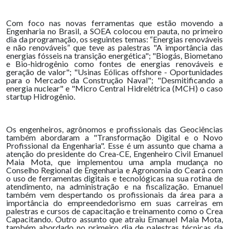
Com foco nas novas ferramentas que estão movendo a
Engenharia no Brasil, a SOEA colocou em pauta, no primeiro
dia da programação, os seguintes temas: “Energias renováveis
e não renováveis” que teve as palestras "A importância das
energias fósseis na transição energética"; "Biogás, Biometano
e Bio-hidrogênio como fontes de energias renováveis e
geração de valor"; "Usinas Eólicas offshore - Oportunidades
para o Mercado da Construção Naval"; "Desmitificando a
energia nuclear" e "Micro Central Hidrelétrica (MCH) o caso
startup Hidrogênio.
Os engenheiros, agrônomos e profissionais das Geociências
também abordaram a "Transformação Digital e o Novo
Profissional da Engenharia". Esse é um assunto que chama a
atenção do presidente do Crea-CE, Engenheiro Civil Emanuel
Maia Mota, que implementou uma ampla mudança no
Conselho Regional de Engenharia e Agronomia do Ceará com
o uso de ferramentas digitais e tecnológicas na sua rotina de
atendimento, na administração e na fiscalização. Emanuel
também vem despertando os profissionais da área para a
importância do empreendedorismo em suas carreiras em
palestras e cursos de capacitação e treinamento como o Crea
Capacitando. Outro assunto que atraiu Emanuel Maia Mota,
também abordado no primeiro dia de palestras técnicas da