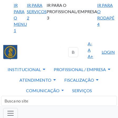
IR
IR PARA
IR PARA O
IR PARA
PARA
SERVIÇOS
PROFISSIONAL/EMPRESA
O
O
2
3
RODAPÉ
MENU
4
1
A-
A
LOGIN
A+
INSTITUCIONAL
PROFISSIONAL / EMPRESA
ATENDIMENTO
FISCALIZAÇÃO
COMUNICAÇÃO
SERVIÇOS