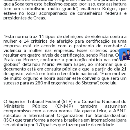
que a Soea tem este belíssimo espaço; por isso, esta assinatura
tem um simbolismo muito grande”, enalteceu Krüger, que
esteve no local acompanhado de conselheiros federais e
presidentes de Creas.
“Esta norma traz 11 tipos de definições de violência contra a
mulher e 14 critérios de aferição para certificação se uma
empresa está de acordo com o protocolo de combate à
violência à mulher nas empresas. Esses critérios poderão
resultar em quatro níveis de certificação, sendo Platina, Ouro,
Prata ou Bronze, conforme a pontuação obtida nas médias
globais”, detalhou Mario William Esper, ao informar que o
documento está em consulta pública e que, a partir do dia 21
de agosto, valerá em todo o território nacional. “É um motivo
de muito orgulho e honra assinar este convênio que será um
sucesso para as 280 mil engenheiras do Sistema”, concluiu.
O Superior Tribunal Federal (STF) e o Conselho Nacional do
Ministério Público (CNMP) também assumiram
compromisso com a nova norma. Na quarta-feira, a ABNT
solicitou a International Organization for Standardization
(ISO) que transforme a norma brasileira em internacional para
ser adotada por 170 países que fazem parte da entidade.