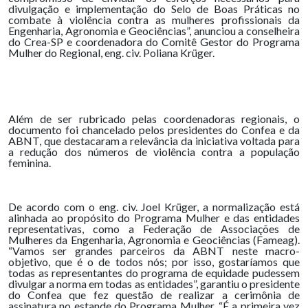
divulgação e implementação do Selo de Boas Práticas no
combate à violência contra as mulheres profissionais da
Engenharia, Agronomia e Geociências”, anunciou a conselheira
do Crea-SP e coordenadora do Comitê Gestor do Programa
Mulher do Regional, eng. civ. Poliana Krüger.
Além de ser rubricado pelas coordenadoras regionais, o
documento foi chancelado pelos presidentes do Confea e da
ABNT, que destacaram a relevância da iniciativa voltada para
a redução dos números de violência contra a população
feminina.
De acordo com o eng. civ. Joel Krüger, a normalização está
alinhada ao propósito do Programa Mulher e das entidades
representativas, como a Federação de Associações de
Mulheres da Engenharia, Agronomia e Geociências (Fameag).
“Vamos ser grandes parceiros da ABNT neste macro-
objetivo, que é o de todos nós; por isso, gostaríamos que
todas as representantes do programa de equidade pudessem
divulgar a norma em todas as entidades”, garantiu o presidente
do Confea que fez questão de realizar a cerimônia de
assinatura no estande do Programa Mulher. “É a primeira vez