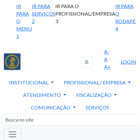
IR
IR PARA
IR PARA O
IR PARA
PARA
SERVIÇOS
PROFISSIONAL/EMPRESA
O
O
2
3
RODAPÉ
MENU
4
1
A-
A
LOGIN
A+
INSTITUCIONAL
PROFISSIONAL / EMPRESA
ATENDIMENTO
FISCALIZAÇÃO
COMUNICAÇÃO
SERVIÇOS