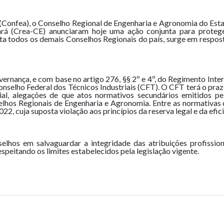
Confea), o Conselho Regional de Engenharia e Agronomia do Esta
 (Crea-CE) anunciaram hoje uma ação conjunta para proteger 
nta todos os demais Conselhos Regionais do país, surge em respos
nança, e com base no artigo 276, §§ 2º e 4º, do Regimento Int
onselho Federal dos Técnicos Industriais (CFT). O CFT terá o praz
al, alegações de que atos normativos secundários emitidos pel
selhos Regionais de Engenharia e Agronomia. Entre as normativa
 cuja suposta violação aos princípios da reserva legal e da efic
elhos em salvaguardar a integridade das atribuições profissio
espeitando os limites estabelecidos pela legislação vigente.