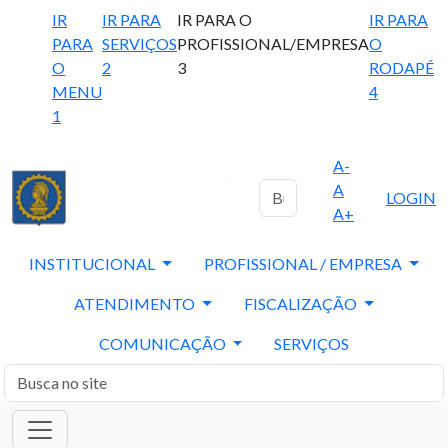
IR
IR PARA
IR PARA O
IR PARA
PARA
SERVIÇOS
PROFISSIONAL/EMPRESA
O
O
2
3
RODAPÉ
MENU
4
1
A-
A
LOGIN
A+
INSTITUCIONAL
PROFISSIONAL / EMPRESA
ATENDIMENTO
FISCALIZAÇÃO
COMUNICAÇÃO
SERVIÇOS