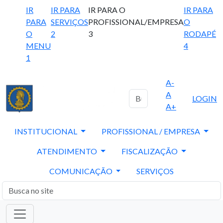
IR
IR PARA
IR PARA O
IR PARA
PARA
SERVIÇOS
PROFISSIONAL/EMPRESA
O
O
2
3
RODAPÉ
MENU
4
1
A-
A
LOGIN
A+
INSTITUCIONAL
PROFISSIONAL / EMPRESA
ATENDIMENTO
FISCALIZAÇÃO
COMUNICAÇÃO
SERVIÇOS