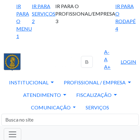
IR
IR PARA
IR PARA O
IR PARA
PARA
SERVIÇOS
PROFISSIONAL/EMPRESA
O
O
2
3
RODAPÉ
MENU
4
1
A-
A
LOGIN
A+
INSTITUCIONAL
PROFISSIONAL / EMPRESA
ATENDIMENTO
FISCALIZAÇÃO
COMUNICAÇÃO
SERVIÇOS