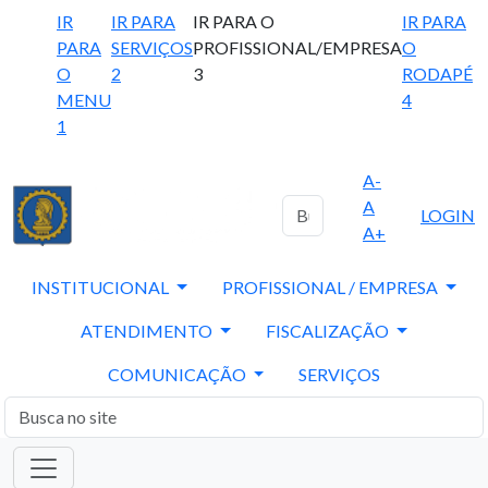
IR
IR PARA
IR PARA O
IR PARA
PARA
SERVIÇOS
PROFISSIONAL/EMPRESA
O
O
2
3
RODAPÉ
MENU
4
1
A-
A
LOGIN
A+
INSTITUCIONAL
PROFISSIONAL / EMPRESA
ATENDIMENTO
FISCALIZAÇÃO
COMUNICAÇÃO
SERVIÇOS