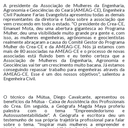
A presidente da Associação de Mulheres da Engenharia,
Agronomia e Geociências do Ceará (AMEAG-CE), Engenheira
Civil Pauleane Farias Evangelista apresentou todas as demais
representantes da diretoria e falou sobre a associação que
vem crescendo em todo o estado. "O presidente do Crea-CE,
Emanuel Mota, deu uma abertura gigantesca ao Programa
Mulher, deu uma visibilidade muito grande pra gente e, com
isso, as mulheres engenheiras, agrônomoas e geocientistas
realmente abraçaram a causa do Comitê Gestor do Programa
Mulher do Crea-CE e da AMEAG-CE. Nós já estamos com
mais de 80 associadas na AMEAG-CE e o processo de novas
associadas está fluindo bem e eu tenho certeza que a
Associação de Mulheres da Engenharia, Agronomia e
Geociências vai ter um crescimento muito bacana. Já estamos
conseguindo repassar trabalho para engenheiras através da
AMEAG-CE. Esse é um dos nossos objetivos", salientou a
Engenheira Civil.
O técnico da Mútua, Diego Cavalcante, apresentou os
benefícios da Mútua - Caixa de Assistência dos Profissionais
do Crea. Em seguida, a Geógrafa Magda Maya proferiu
palestra com o tema "Empreendedorismo e
Autossustentabilidade". A Geógrafa e escritora deu um
testemunho de sua própria trajetória profissional para falar
sobre o tema. "Inspirar mais mulheres a empreender e