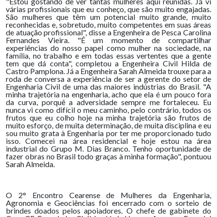
"Estou gostando de ver tantas mulheres aqui reunidas. Já vi
várias profissionais que eu conheço, que são muito engajadas.
São mulheres que têm um potencial muito grande, muito
reconhecidas e, sobretudo, muito competentes em suas áreas
de atuação profissional", disse a Engenheira de Pesca Carolina
Fernandes Vieira. "É um momento de compartilhar
experiências do nosso papel como mulher na sociedade, na
família, no trabalho e em todas essas vertentes que a gente
tem que dá conta", completou a Engenheira Civil Hilda de
Castro Pamplona. Já a Engenheira Sarah Almeida trouxe para a
roda de conversa a experiência de ser a gerente do setor de
Engenharia Civil de uma das maiores indústrias do Brasil. "A
minha trajetória na engenharia, acho que ela é um pouco fora
da curva, porquê a adversidade sempre me fortaleceu. Eu
nunca vi como difícil o meu caminho, pelo contrário, todos os
frutos que eu colho hoje na minha trajetória são frutos de
muito esforço, de muita determinação, de muita disciplina e eu
sou muito grata à Engenharia por ter me proporcionado tudo
isso. Comecei na área residencial e hoje estou na área
industrial do Grupo M. Dias Branco. Tenho oportunidade de
fazer obras no Brasil todo graças à minha formação", pontuou
Sarah Almeida.
O 2° Encontro Cearense de Mulheres da Engenharia,
Agronomia e Geociências foi encerrado com o sorteio de
brindes doados pelos apoiadores. O chefe de gabinete do