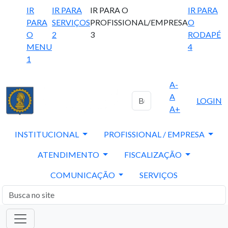
IR
IR PARA
IR PARA O
IR PARA
PARA
SERVIÇOS
PROFISSIONAL/EMPRESA
O
O
2
3
RODAPÉ
MENU
4
1
A-
A
LOGIN
A+
INSTITUCIONAL
PROFISSIONAL / EMPRESA
ATENDIMENTO
FISCALIZAÇÃO
COMUNICAÇÃO
SERVIÇOS