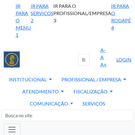
IR
IR PARA
IR PARA O
IR PARA
PARA
SERVIÇOS
PROFISSIONAL/EMPRESA
O
O
2
3
RODAPÉ
MENU
4
1
A-
A
LOGIN
A+
INSTITUCIONAL
PROFISSIONAL / EMPRESA
ATENDIMENTO
FISCALIZAÇÃO
COMUNICAÇÃO
SERVIÇOS