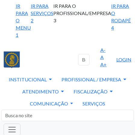
IR
IR PARA
IR PARA O
IR PARA
PARA
SERVIÇOS
PROFISSIONAL/EMPRESA
O
O
2
3
RODAPÉ
MENU
4
1
A-
A
LOGIN
A+
INSTITUCIONAL
PROFISSIONAL / EMPRESA
ATENDIMENTO
FISCALIZAÇÃO
COMUNICAÇÃO
SERVIÇOS