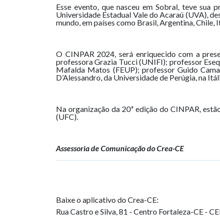
Esse evento, que nasceu em Sobral, teve sua p
Universidade Estadual Vale do Acaraú (UVA), des
mundo, em países como Brasil, Argentina, Chile, It
O CINPAR 2024, será enriquecido com a presen
professora Grazia Tucci (UNIFI); professor Es
Mafalda Matos (FEUP); professor Guido Camata
D’Alessandro, da Universidade de Perúgia, na Itáli
Na organização da 20ª edição do CINPAR, estão
(UFC).
Assessoria de Comunicação do Crea-CE
Baixe o aplicativo do Crea-CE:
Rua Castro e Silva, 81 - Centro
Fortaleza-CE - C