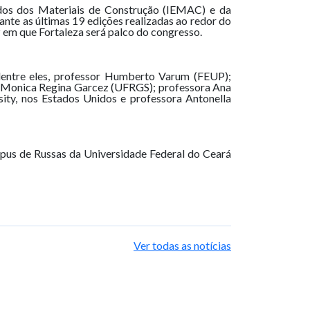
tudos dos Materiais de Construção (IEMAC) e da
nte as últimas 19 edições realizadas ao redor do
vez em que Fortaleza será palco do congresso.
dentre eles, professor Humberto Varum (FEUP);
a Monica Regina Garcez (UFRGS); professora Ana
ty, nos Estados Unidos e professora Antonella
pus de Russas da Universidade Federal do Ceará
Ver todas as notícias