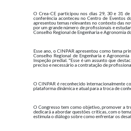
O Crea-CE participou nos dias 29, 30 e 31 de
conferência aconteceu no Centro de Eventos d
apresentou temas relevantes no contexto das nova
por um grande número de profissionais e estudan
Conselho Regional de Engenharia e Agronomia d
Esse ano, o CINPAR apresentou como tema princ
Conselho Regional de Engenharia e Agronomia d
Inspeção predial. "Esse é um assunto que desta
preciso e necessário a contratação de profission
O CINPAR é reconhecido internacionalmente com
plataforma dinâmica e atual para a troca de conhe
O Congresso tem como objetivo, promover a troca
dedicará a abordar questões críticas, com o tem
estimula o diálogo sobre como enfrentar os desafi