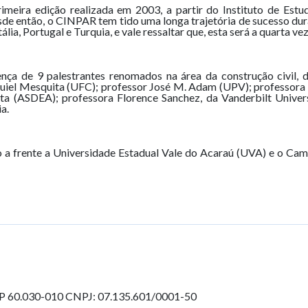
rimeira edição realizada em 2003, a partir do Instituto de Es
de então, o CINPAR tem tido uma longa trajetória de sucesso dura
ália, Portugal e Turquia, e vale ressaltar que, esta será a quarta 
ça de 9 palestrantes renomados na área da construção civil, 
equiel Mesquita (UFC); professor José M. Adam (UPV); professor
 (ASDEA); professora Florence Sanchez, da Vanderbilt Universi
a.
 a frente a Universidade Estadual Vale do Acaraú (UVA) e o Cam
EP 60.030-010
CNPJ: 07.135.601/0001-50