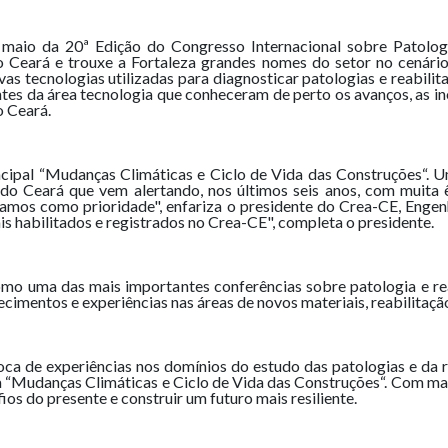
 maio da 20ª Edição do Congresso Internacional sobre Patolog
o Ceará e trouxe a Fortaleza grandes nomes do setor no cenár
s tecnologias utilizadas para diagnosticar patologias e reabilita
tes da área tecnologia que conheceram de perto os avanços, as ino
o Ceará.
ipal “Mudanças Climáticas e Ciclo de Vida das Construções“. U
o Ceará que vem alertando, nos últimos seis anos, com muita ê
camos como prioridade", enfariza o presidente do Crea-CE, Engenh
ais habilitados e registrados no Crea-CE", completa o presidente.
o uma das mais importantes conferências sobre patologia e re
cimentos e experiências nas áreas de novos materiais, reabilitação
 de experiências nos domínios do estudo das patologias e da rea
a “Mudanças Climáticas e Ciclo de Vida das Construções“. Com mais
os do presente e construir um futuro mais resiliente.