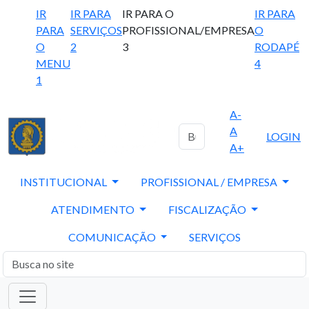
IR
IR PARA
IR PARA O
IR PARA
PARA
SERVIÇOS
PROFISSIONAL/EMPRESA
O
O
2
3
RODAPÉ
MENU
4
1
A-
A
LOGIN
A+
INSTITUCIONAL
PROFISSIONAL / EMPRESA
ATENDIMENTO
FISCALIZAÇÃO
COMUNICAÇÃO
SERVIÇOS