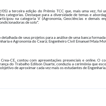
2/05) a terceira edição do Prêmio TCC que, mais uma vez, foi 
ntes categorias. Destaque para a diversidade de temas e abord
rticipou na categoria V (Agronomia, Geociências e demais en
ondicionadoras de solo".
 detalhada de seus projetos para a análise de uma banca formada p
enharia e Agronomia do Ceará; Engenheiro Civil Emanuel Maia Mota
o Crea-CE, contou com apresentações presenciais e online. O co
urança do Trabalho Edilson Duarte, conduziu a cerimônia que esc
bjetivo de aproximar cada vez mais os estudantes de Engenharia