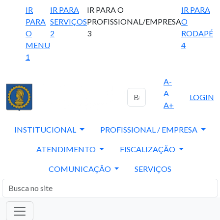
IR
IR PARA
IR PARA O
IR PARA
PARA
SERVIÇOS
PROFISSIONAL/EMPRESA
O
O
2
3
RODAPÉ
MENU
4
1
A-
A
LOGIN
A+
INSTITUCIONAL
PROFISSIONAL / EMPRESA
ATENDIMENTO
FISCALIZAÇÃO
COMUNICAÇÃO
SERVIÇOS