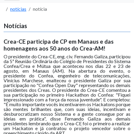
notícias
notícia
Notícias
Crea-CE participa de CP em Manaus e das
homenagens aos 50 anos do Crea-AM!
O presidente do Crea-CE, eng. civ. Fernando Galiza, participou
da 5ª Reunião Ordinária do Colégio de Presidentes do Sistema
Confea/Crea e Mútua que aconteceu nos dias 22 e 23 de
agosto, em Manaus (AM). Na abertura do evento, o
presidente do Confea, engenheiro de telecomunicações,
Vinícius Marchese, enalteceu o presidente Galiza por sua
participação no "Confea Open Day" representando os demais
presidentes dos Creas. O presidente do Crea-CE comentou a
sua participação no primeiro Hackathon do Confea: "Fiquei
impressionado com a força da nossa juventude". E completou:
"É muito importante vocês incentivarem os Hackatons porque
são mentes brilhantes que, com suas ideias, incentivam e
desburocratizam nosso Sistema e a gente consegue por as
ideias em prática", disse Fernando Galiza aos demais
presidentes lembrando que o Crea-CE foi o primeiro a realizar
um Hackaton e já contratou o projeto vencedor sobre o
preenchimento rápido da ART.