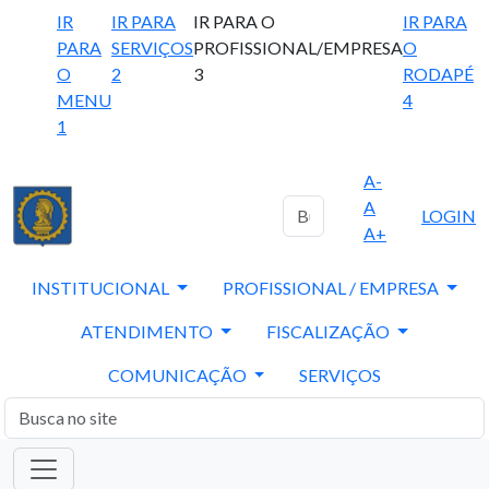
IR
IR PARA
IR PARA O
IR PARA
PARA
SERVIÇOS
PROFISSIONAL/EMPRESA
O
O
2
3
RODAPÉ
MENU
4
1
A-
A
LOGIN
A+
INSTITUCIONAL
PROFISSIONAL / EMPRESA
ATENDIMENTO
FISCALIZAÇÃO
COMUNICAÇÃO
SERVIÇOS