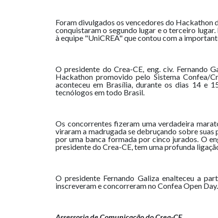
Foram divulgados os vencedores do Hackathon do 
conquistaram o segundo lugar e o terceiro lugar
à equipe "UniCREA" que contou com a importante p
O presidente do Crea-CE, eng. civ. Fernando G
Hackathon promovido pelo Sistema Confea/Cre
aconteceu em Brasília, durante os dias 14 e 1
tecnólogos em todo Brasil.
Os concorrentes fizeram uma verdadeira maraton
viraram a madrugada se debruçando sobre suas p
por uma banca formada por cinco jurados. O eng
presidente do Crea-CE, tem uma profunda ligaçã
O presidente Fernando Galiza enalteceu a part
inscreveram e concorreram no Confea Open Day. S
Assessoria de Comunicação do Crea-CE