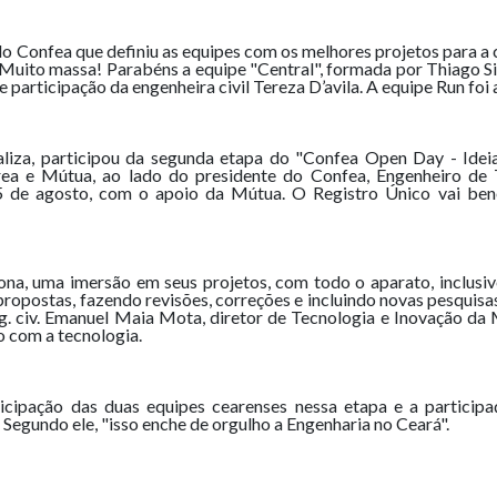
Confea que definiu as equipes com os melhores projetos para a c
. Muito massa! Parabéns a equipe "Central", formada por Thiago 
articipação da engenheira civil Tereza D’avila. A equipe Run foi 
aliza, participou da segunda etapa do "Confea Open Day - Ide
a e Mútua, ao lado do presidente do Confea, Engenheiro de 
5 de agosto, com o apoio da Mútua. O Registro Único vai bene
a, uma imersão em seus projetos, com todo o aparato, inclusive 
ropostas, fazendo revisões, correções e incluindo novas pesquisa
. civ. Emanuel Maia Mota, diretor de Tecnologia e Inovação da 
o com a tecnologia.
icipação das duas equipes cearenses nessa etapa e a participa
egundo ele, "isso enche de orgulho a Engenharia no Ceará".