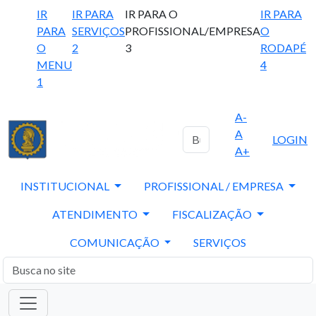
IR
IR PARA
IR PARA O
IR PARA
PARA
SERVIÇOS
PROFISSIONAL/EMPRESA
O
O
2
3
RODAPÉ
MENU
4
1
A-
A
LOGIN
A+
INSTITUCIONAL
PROFISSIONAL / EMPRESA
ATENDIMENTO
FISCALIZAÇÃO
COMUNICAÇÃO
SERVIÇOS