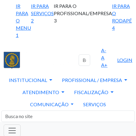
IR
IR PARA
IR PARA O
IR PARA
PARA
SERVIÇOS
PROFISSIONAL/EMPRESA
O
O
2
3
RODAPÉ
MENU
4
1
A-
A
LOGIN
A+
INSTITUCIONAL
PROFISSIONAL / EMPRESA
ATENDIMENTO
FISCALIZAÇÃO
COMUNICAÇÃO
SERVIÇOS