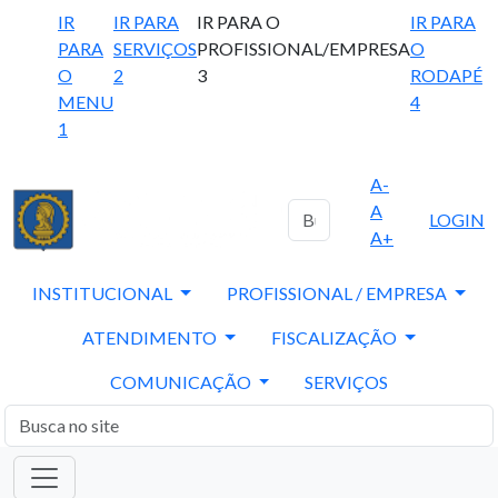
IR
IR PARA
IR PARA O
IR PARA
PARA
SERVIÇOS
PROFISSIONAL/EMPRESA
O
O
2
3
RODAPÉ
MENU
4
1
A-
A
LOGIN
A+
INSTITUCIONAL
PROFISSIONAL / EMPRESA
ATENDIMENTO
FISCALIZAÇÃO
COMUNICAÇÃO
SERVIÇOS