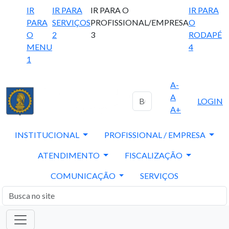
IR
IR PARA
IR PARA O
IR PARA
PARA
SERVIÇOS
PROFISSIONAL/EMPRESA
O
O
2
3
RODAPÉ
MENU
4
1
A-
A
LOGIN
A+
INSTITUCIONAL
PROFISSIONAL / EMPRESA
ATENDIMENTO
FISCALIZAÇÃO
COMUNICAÇÃO
SERVIÇOS