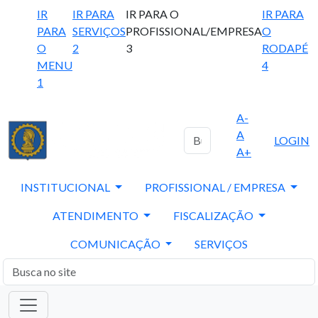
IR
IR PARA
IR PARA O
IR PARA
PARA
SERVIÇOS
PROFISSIONAL/EMPRESA
O
O
2
3
RODAPÉ
MENU
4
1
A-
A
LOGIN
A+
INSTITUCIONAL
PROFISSIONAL / EMPRESA
ATENDIMENTO
FISCALIZAÇÃO
COMUNICAÇÃO
SERVIÇOS