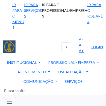
IR
IR PARA
IR PARA O
IR PARA
PARA
SERVIÇOS
PROFISSIONAL/EMPRESA
O
O
2
3
RODAPÉ
MENU
4
1
A-
A
LOGIN
A+
INSTITUCIONAL
PROFISSIONAL / EMPRESA
ATENDIMENTO
FISCALIZAÇÃO
COMUNICAÇÃO
SERVIÇOS