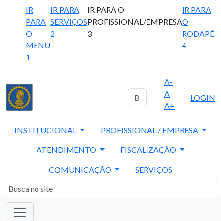
IR
IR PARA
IR PARA O
IR PARA
PARA
SERVIÇOS
PROFISSIONAL/EMPRESA
O
O
2
3
RODAPÉ
MENU
4
1
A-
A
LOGIN
A+
INSTITUCIONAL
PROFISSIONAL / EMPRESA
ATENDIMENTO
FISCALIZAÇÃO
COMUNICAÇÃO
SERVIÇOS