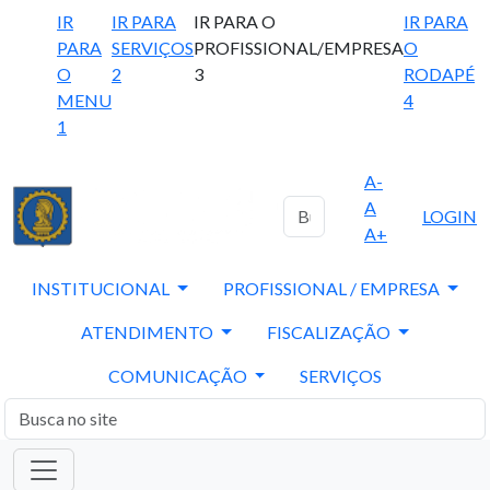
IR
IR PARA
IR PARA O
IR PARA
PARA
SERVIÇOS
PROFISSIONAL/EMPRESA
O
O
2
3
RODAPÉ
MENU
4
1
A-
A
LOGIN
A+
INSTITUCIONAL
PROFISSIONAL / EMPRESA
ATENDIMENTO
FISCALIZAÇÃO
COMUNICAÇÃO
SERVIÇOS