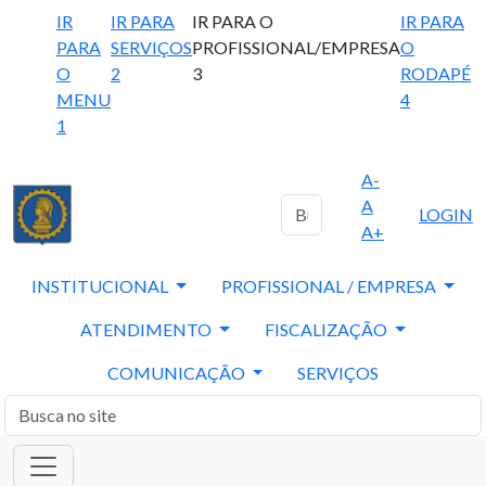
IR
IR PARA
IR PARA O
IR PARA
PARA
SERVIÇOS
PROFISSIONAL/EMPRESA
O
O
2
3
RODAPÉ
MENU
4
1
A-
A
LOGIN
A+
INSTITUCIONAL
PROFISSIONAL / EMPRESA
ATENDIMENTO
FISCALIZAÇÃO
COMUNICAÇÃO
SERVIÇOS