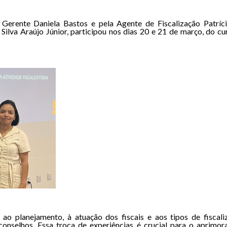
 Gerente Daniela Bastos e pela Agente de Fiscalização Patríc
Silva Araújo Júnior, participou nos dias 20 e 21 de março, do c
 ao planejamento, à atuação dos fiscais e aos tipos de fiscal
conselhos. Essa troca de experiências é crucial para o aprimor