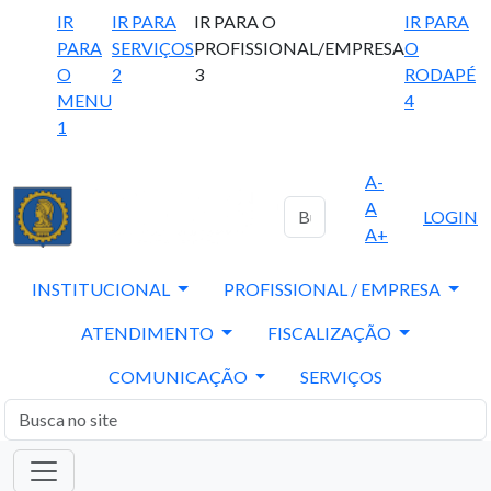
IR
IR PARA
IR PARA O
IR PARA
PARA
SERVIÇOS
PROFISSIONAL/EMPRESA
O
O
2
3
RODAPÉ
MENU
4
1
A-
A
LOGIN
A+
INSTITUCIONAL
PROFISSIONAL / EMPRESA
ATENDIMENTO
FISCALIZAÇÃO
COMUNICAÇÃO
SERVIÇOS