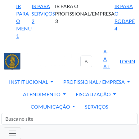
IR
IR PARA
IR PARA O
IR PARA
PARA
SERVIÇOS
PROFISSIONAL/EMPRESA
O
O
2
3
RODAPÉ
MENU
4
1
A-
A
LOGIN
A+
INSTITUCIONAL
PROFISSIONAL / EMPRESA
ATENDIMENTO
FISCALIZAÇÃO
COMUNICAÇÃO
SERVIÇOS