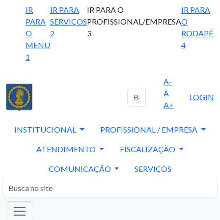
IR
IR PARA
IR PARA O
IR PARA
PARA
SERVIÇOS
PROFISSIONAL/EMPRESA
O
O
2
3
RODAPÉ
MENU
4
1
A-
A
LOGIN
A+
INSTITUCIONAL
PROFISSIONAL / EMPRESA
ATENDIMENTO
FISCALIZAÇÃO
COMUNICAÇÃO
SERVIÇOS