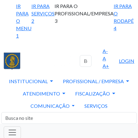
IR
IR PARA
IR PARA O
IR PARA
PARA
SERVIÇOS
PROFISSIONAL/EMPRESA
O
O
2
3
RODAPÉ
MENU
4
1
A-
A
LOGIN
A+
INSTITUCIONAL
PROFISSIONAL / EMPRESA
ATENDIMENTO
FISCALIZAÇÃO
COMUNICAÇÃO
SERVIÇOS