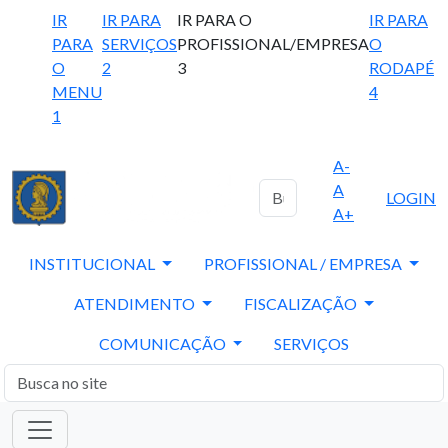
IR
IR PARA
IR PARA O
IR PARA
PARA
SERVIÇOS
PROFISSIONAL/EMPRESA
O
O
2
3
RODAPÉ
MENU
4
1
A-
A
LOGIN
A+
INSTITUCIONAL
PROFISSIONAL / EMPRESA
ATENDIMENTO
FISCALIZAÇÃO
COMUNICAÇÃO
SERVIÇOS