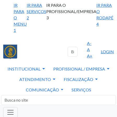
IR
IR PARA
IR PARA O
IR PARA
PARA
SERVIÇOS
PROFISSIONAL/EMPRESA
O
O
2
3
RODAPÉ
MENU
4
1
A-
A
LOGIN
A+
INSTITUCIONAL
PROFISSIONAL / EMPRESA
ATENDIMENTO
FISCALIZAÇÃO
COMUNICAÇÃO
SERVIÇOS