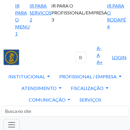
IR
IR PARA
IR PARA O
IR PARA
PARA
SERVIÇOS
PROFISSIONAL/EMPRESA
O
O
2
3
RODAPÉ
MENU
4
1
A-
A
LOGIN
A+
INSTITUCIONAL
PROFISSIONAL / EMPRESA
ATENDIMENTO
FISCALIZAÇÃO
COMUNICAÇÃO
SERVIÇOS