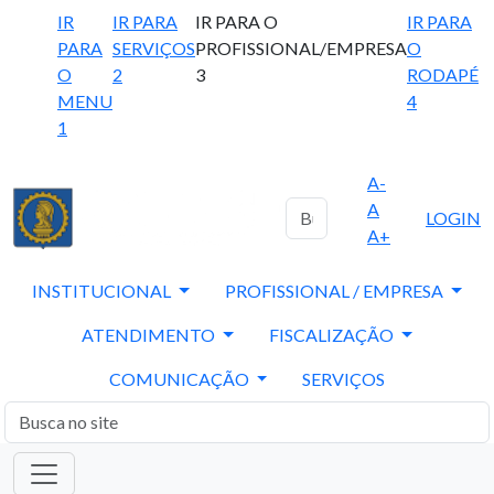
IR
IR PARA
IR PARA O
IR PARA
PARA
SERVIÇOS
PROFISSIONAL/EMPRESA
O
O
2
3
RODAPÉ
MENU
4
1
A-
A
LOGIN
A+
INSTITUCIONAL
PROFISSIONAL / EMPRESA
ATENDIMENTO
FISCALIZAÇÃO
COMUNICAÇÃO
SERVIÇOS