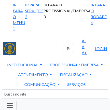
IR
IR PARA
IR PARA O
IR PARA
PARA
SERVIÇOS
PROFISSIONAL/EMPRESA
O
O
2
3
RODAPÉ
MENU
4
1
A-
A
LOGIN
A+
INSTITUCIONAL
PROFISSIONAL / EMPRESA
ATENDIMENTO
FISCALIZAÇÃO
COMUNICAÇÃO
SERVIÇOS