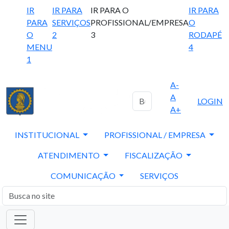
IR
IR PARA
IR PARA O
IR PARA
PARA
SERVIÇOS
PROFISSIONAL/EMPRESA
O
O
2
3
RODAPÉ
MENU
4
1
A-
A
LOGIN
A+
INSTITUCIONAL
PROFISSIONAL / EMPRESA
ATENDIMENTO
FISCALIZAÇÃO
COMUNICAÇÃO
SERVIÇOS